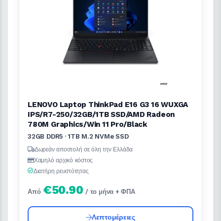
LENOVO Laptop ThinkPad E16 G3 16 WUXGA
IPS/R7-250/32GB/1TB SSD/AMD Radeon
780M Graphics/Win 11 Pro/Black
32GB DDR5 · 1TB M.2 NVMe SSD
Δωρεάν αποστολή σε όλη την Ελλάδα
Χαμηλό αρχικό κόστος
Διατήρη ρευστότητας
€50.90
Από
/ το μήνα + ΦΠΑ
Λεπτομέρειες