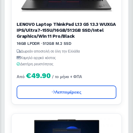
LENOVO Laptop ThinkPad L13 G5 13.3 WUXGA
IPS/Ultra7-155U/16GB/512GB SSD/Intel
Graphics/Win 11 Pro/Black
16GB LPDDR · 512GB M.2 SSD
Δωρεάν αποστολή σε όλη την Ελλάδα
Χαμηλό αρχικό κόστος
Διατήρη ρευστότητας
€49.90
Από
/ το μήνα + ΦΠΑ
Λεπτομέρειες