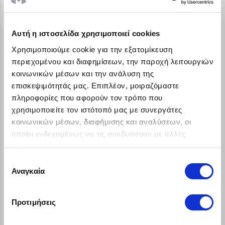
Δωρεάν αποστολή σε όλη την Ελλάδα
Χαμηλό αρχικό κόστος
Διατήρη ρευστότητας
Αυτή η ιστοσελίδα χρησιμοποιεί cookies
€50.50
Χρησιμοποιούμε cookie για την εξατομίκευση
Από
/ το μήνα + ΦΠΑ
περιεχομένου και διαφημίσεων, την παροχή λειτουργιών
κοινωνικών μέσων και την ανάλυση της
Λεπτομέρειες
επισκεψιμότητάς μας. Επιπλέον, μοιραζόμαστε
πληροφορίες που αφορούν τον τρόπο που
χρησιμοποιείτε τον ιστότοπό μας με συνεργάτες
κοινωνικών μέσων, διαφήμισης και αναλύσεων, οι
οποίοι ενδεχομένως να τις συνδυάσουν με άλλες
πληροφορίες που τους έχετε παραχωρήσει ή τις οποίες
έχουν συλλέξει σε σχέση με την από μέρους σας χρήση
Επιλογή
των υπηρεσιών τους.
Αναγκαία
συγκατάθεσης
Προτιμήσεις