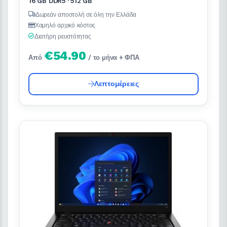
16 GB DDR5 · 512 GB
Δωρεάν αποστολή σε όλη την Ελλάδα
Χαμηλό αρχικό κόστος
Διατήρη ρευστότητας
€54.90
Από
/ το μήνα + ΦΠΑ
Λεπτομέρειες