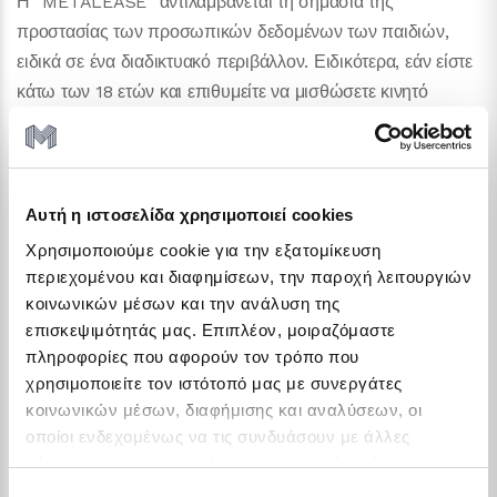
Η “METALEASE” αντιλαμβάνεται τη σημασία της
προστασίας των προσωπικών δεδομένων των παιδιών,
ειδικά σε ένα διαδικτυακό περιβάλλον. Ειδικότερα, εάν είστε
κάτω των 18 ετών και επιθυμείτε να μισθώσετε κινητό
τηλεφώνο, tablet ή άλλης συσκευής ή να έρθετε σε
επικοινωνία μαζί μας, θα πρέπει να λάβουμε γνώση της
συγκατάθεσης των γονέων σας πριν επικοινωνήσετε με τον
ιστότοπό μας. Εαν περιέλθει στην γνώση μας οτι μας έχουν
Αυτή η ιστοσελίδα χρησιμοποιεί cookies
δοθεί προσωπικά δεδομένα ανηλίκων χωρίς την
Χρησιμοποιούμε cookie για την εξατομίκευση
συγκατάθεση των γονέων τους, τα δεδομένα αυτά θα
περιεχομένου και διαφημίσεων, την παροχή λειτουργιών
διαγράφονται αμέσως.
κοινωνικών μέσων και την ανάλυση της
επισκεψιμότητάς μας. Επιπλέον, μοιραζόμαστε
4. Γνωστοποίηση και μεταφορά
πληροφορίες που αφορούν τον τρόπο που
Προσωπικών Δεδομένων
χρησιμοποιείτε τον ιστότοπό μας με συνεργάτες
κοινωνικών μέσων, διαφήμισης και αναλύσεων, οι
Δεν μοιραζόμαστε προσωπικά δεδομένα με τρίτους που δεν
οποίοι ενδεχομένως να τις συνδυάσουν με άλλες
είναι συνδεδεμένοι μαζί μας, εκτός αν κάτι τέτοιο απαιτείται
πληροφορίες που τους έχετε παραχωρήσει ή τις οποίες
έχουν συλλέξει σε σχέση με την από μέρους σας χρήση
για τους νόμιμους επαγγελματικούς μας σκοπούς,
Επιλογή