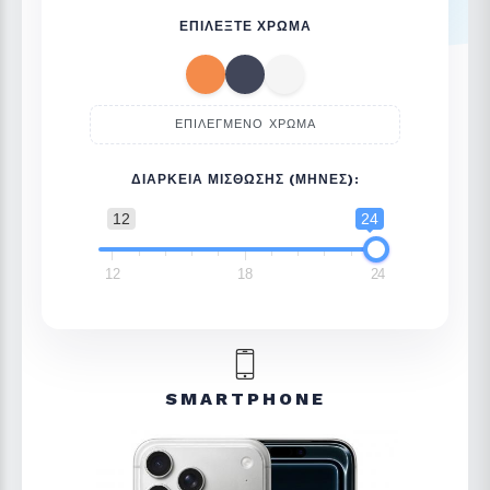
ΕΠΙΛΈΞΤΕ ΧΡΏΜΑ
ΕΠΙΛΕΓΜΈΝΟ ΧΡΏΜΑ
ΔΙΆΡΚΕΙΑ ΜΊΣΘΩΣΗΣ (ΜΉΝΕΣ):
12
24
12
18
24
SMARTPHONE