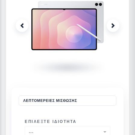
Previous
Next
ΛΕΠΤΟΜΈΡΕΙΕΣ ΜΊΣΘΩΣΗΣ
ΕΠΙΛΈΞΤΕ ΙΔΙΌΤΗΤΑ
--